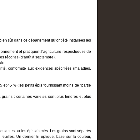
bien sûr dans ce département qu’ont été installées les
.
ionnement et pratiquent l’agriculture respectueuse de
 les récoltes (d’août à septembre).
ale.
urité, conformité aux exigences spécifiées (maladies,
 et 45 % (les petits épis fournissant moins de "partie
grains : certaines variétés sont plus tendres et plus
es restantes ou les épis abimés. Les grains sont séparés
feuilles. Un dernier tri optique, basé sur la couleur,