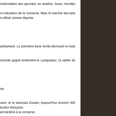
ransformation des glucides en amidon. Aussi, récoltés
ux industries de la conserve. Mais le marché des épis
t utilisé comme légume.
ardivement. La première trace écrite décrivant le maïs
a ensuite gagné lentement le Languedoc, la vallée du
rie.
naire, et le béarnais Euralis. Aujourd’hui environ 300
uction française.
ant destiné à la conserve.