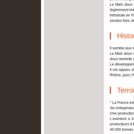
Le
Maïs doux
légèrement imm
Introduite en 
vendus frais, 
Histo
Il semble que l
Le
Maïs doux
s
doux remonte 
Le développem
Il est apparu 
Rhône, puis l’
Terro
* La France es
Six entreprises
Une production
L’aventure a é
producteurs d’
40 000 tonnes