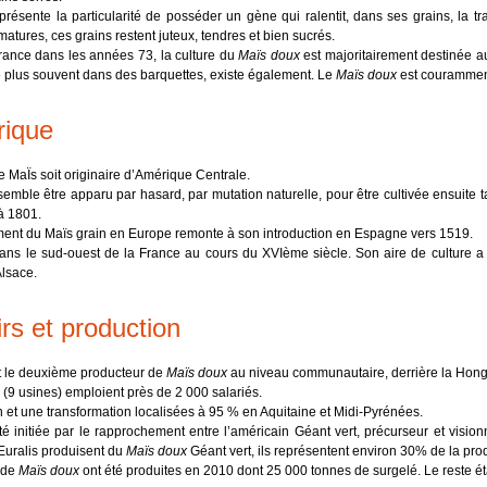
présente la particularité de posséder un gène qui ralentit, dans ses grains, la t
atures, ces grains restent juteux, tendres et bien sucrés.
France dans les années 73, la culture du
Maïs doux
est majoritairement destinée a
le plus souvent dans des barquettes, existe également. Le
Maïs doux
est courammen
rique
e MaÏs soit originaire d’Amérique Centrale.
emble être apparu par hasard, par mutation naturelle, pour être cultivée ensuite t
à 1801.
ent du Maïs grain en Europe remonte à son introduction en Espagne vers 1519.
dans le sud-ouest de la France au cours du XVIème siècle. Son aire de culture 
Alsace.
irs et production
t le deuxième producteur de
Maïs doux
au niveau communautaire, derrière la Hong
 (9 usines) emploient près de 2 000 salariés.
 et une transformation localisées à 95 % en Aquitaine et Midi-Pyrénées.
té initiée par le rapprochement entre l’américain Géant vert, précurseur et vision
Euralis produisent du
Maïs doux
Géant vert, ils représentent environ 30% de la prod
 de
Maïs doux
ont été produites en 2010 dont 25 000 tonnes de surgelé. Le reste ét