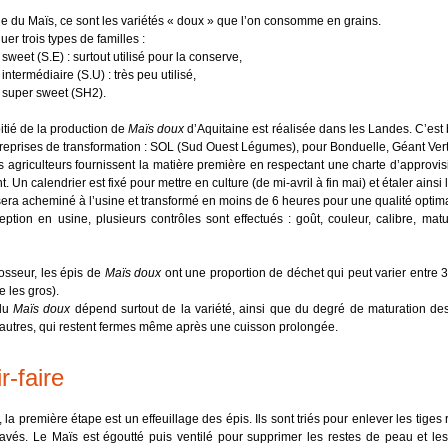
lle du Maïs, ce sont les variétés « doux » que l’on consomme en grains.
uer trois types de familles :
sweet (S.E) : surtout utilisé pour la conserve,
intermédiaire (S.U) : très peu utilisé,
super sweet (SH2).
itié de la production de
Maïs doux
d’Aquitaine est réalisée dans les Landes. C’est 
treprises de transformation : SOL (Sud Ouest Légumes), pour Bonduelle, Géant Vert
s agriculteurs fournissent la matière première en respectant une charte d’approvis
. Un calendrier est fixé pour mettre en culture (de mi-avril à fin mai) et étaler ainsi
era acheminé à l’usine et transformé en moins de 6 heures pour une qualité optim
eption en usine, plusieurs contrôles sont effectués : goût, couleur, calibre, mat
rosseur, les épis de
Maïs doux
ont une proportion de déchet qui peut varier entre 35
 les gros).
 du
Maïs doux
dépend surtout de la variété, ainsi que du degré de maturation des 
autres, qui restent fermes même après une cuisson prolongée.
r-faire
, la première étape est un effeuillage des épis. Ils sont triés pour enlever les tig
 lavés. Le Maïs est égoutté puis ventilé pour supprimer les restes de peau et les 