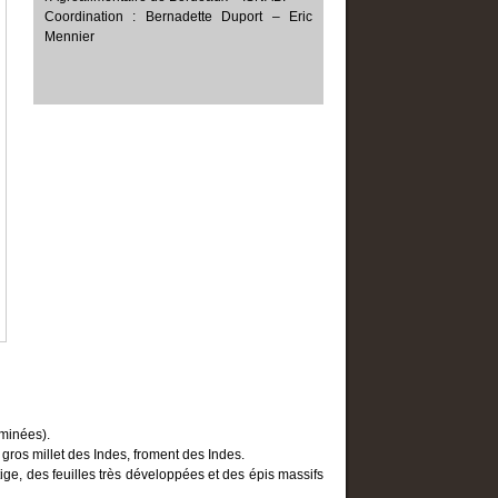
Noël, chaleureux 
Coordination : Bernadette Duport – Eric
A la Gauloise
Nouvel An : la fête 
Mennier
ALLER PLUS LO
Un Cocktail très… Charleston
Les saints culinaires
Dîner - Buffet…au Moyen-Age
Une Soirée Belle Epoque
Voyage gourmand dans le temps
ALLER PLUS LOIN
Manières de table
Paroles gourmandes
minées).
gros millet des Indes, froment des Indes.
ige, des feuilles très développées et des épis massifs