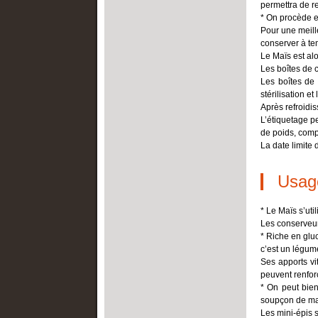
permettra de re
* On procède e
Pour une meill
conserver à te
Le Maïs est alo
Les boîtes de 
Les boîtes de 
stérilisation e
Après refroidis
L’étiquetage p
de poids, comp
La date limite 
Usag
* Le Maïs s’uti
Les conserveur
* Riche en glu
c’est un légume
Ses apports vi
peuvent renfor
* On peut bie
soupçon de mati
Les mini-épis 