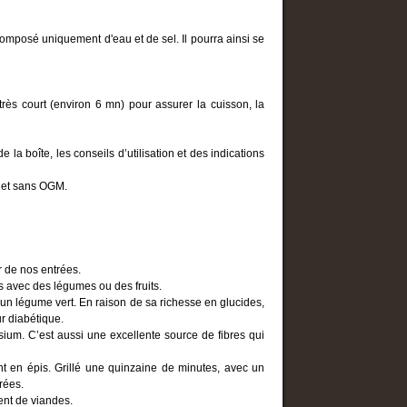
composé uniquement d'eau et de sel. Il pourra ainsi se
rès court (environ 6 mn) pour assurer la cuisson, la
a boîte, les conseils d’utilisation et des indications
, et sans OGM.
r de nos entrées.
 avec des légumes ou des fruits.
n légume vert. En raison de sa richesse en glucides,
ur diabétique.
ium. C’est aussi une excellente source de fibres qui
t en épis. Grillé une quinzaine de minutes, avec un
rées.
ent de viandes.