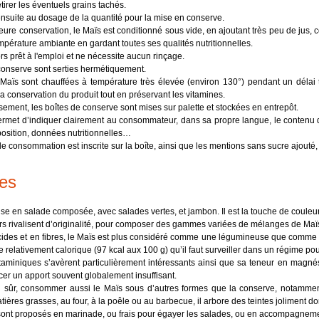
tirer les éventuels grains tachés.
nsuite au dosage de la quantité pour la mise en conserve.
eure conservation, le Maïs est conditionné sous vide, en ajoutant très peu de jus, 
mpérature ambiante en gardant toutes ses qualités nutritionnelles.
rs prêt à l'emploi et ne nécessite aucun rinçage.
conserve sont serties hermétiquement.
Maïs sont chauffées à température très élevée (environ 130°) pendant un délai t
t la conservation du produit tout en préservant les vitamines.
sement, les boîtes de conserve sont mises sur palette et stockées en entrepôt.
ermet d’indiquer clairement au consommateur, dans sa propre langue, le contenu de l
osition, données nutritionnelles…
de consommation est inscrite sur la boîte, ainsi que les mentions sans sucre ajouté
es
lise en salade composée, avec salades vertes, et jambon. Il est la touche de couleu
s rivalisent d’originalité, pour composer des gammes variées de mélanges de Maïs
cides et en fibres, le Maïs est plus considéré comme une légumineuse que comme u
 relativement calorique (97 kcal aux 100 g) qu’il faut surveiller dans un régime po
taminiques s’avèrent particulièrement intéressants ainsi que sa teneur en magnés
cer un apport souvent globalement insuffisant.
n sûr, consommer aussi le Maïs sous d’autres formes que la conserve, notammen
ères grasses, au four, à la poêle ou au barbecue, il arbore des teintes joliment do
sont proposés en marinade, ou frais pour égayer les salades, ou en accompagnem