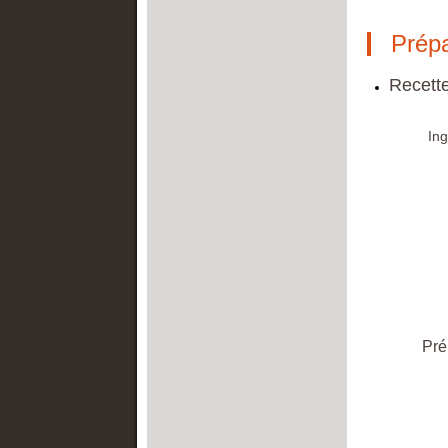
Prépa
Recett
Ing
Pré