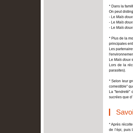
* Dans la fami
On peut disting
- Le
Maïs doux
- Le
Maïs doux
- Le
Maïs doux
* Plus de la mo
principales en
Les partenaire
l'environnement
Le
Maïs doux
s
Lors de la réc
parasites).
* Selon leur g
comestible" que
La "tendreté"
sucrées que d’
Savoi
* Après récolte
de l’épi, puis