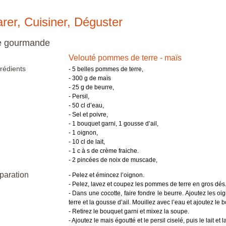
rer, Cuisiner, Déguster
e gourmande
Velouté pommes de terre - maïs
rédients
- 5 belles pommes de terre,
- 300 g de maïs
- 25 g de beurre,
- Persil,
- 50 cl d’eau,
- Sel et poivre,
- 1 bouquet garni, 1 gousse d’ail,
- 1 oignon,
- 10 cl de lait,
- 1 c à s de crème fraiche.
- 2 pincées de noix de muscade,
paration
- Pelez et émincez l’oignon.
- Pelez, lavez et coupez les pommes de terre en gros dés
- Dans une cocotte, faire fondre le beurre. Ajoutez les o
terre et la gousse d’ail. Mouillez avec l’eau et ajoutez le
- Retirez le bouquet garni et mixez la soupe.
- Ajoutez le mais égoutté et le persil ciselé, puis le lait e