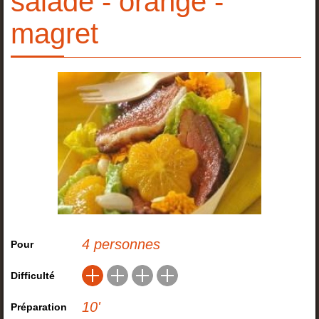
salade - orange -
magret
4 personnes
Pour
Difficulté
10
'
Préparation